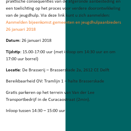
praktische consequenties van de afgeronde aanbesteding en
een toelichting op het proces voor verdere doorontwikkeling
van de jeugdhulp. Via deze link kunt u zich aanmelden:
Aanmelden bijeenkomst gemeenten en jeugdhulpaanbieders
26 januari 2018
Datum
: 26 januari 2018
Tijdstip
: 15.00-17:00 uur (met inloop om 14:30 uur en om
17:00 uur borrel)
Locatie
: De Brasserij – Brasserskade 2a, 2612 CE Delft
Bereikbaarheid OV: Tramlijn 1 – halte Brasserskade
Gratis parkeren op het terrein van Van der Lee
Transportbedrijf in de Curacaostraat (2min).
Inloop tussen 14:30 – 15:00 uur