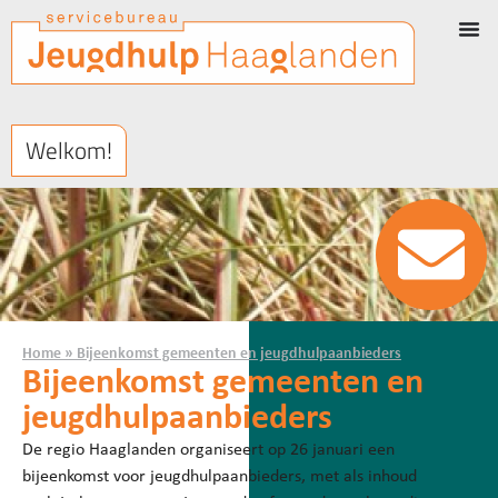
Welkom!
Home
»
Bijeenkomst gemeenten en jeugdhulpaanbieders
Bijeenkomst gemeenten en
jeugdhulpaanbieders
De regio Haaglanden organiseert op 26 januari een
bijeenkomst voor jeugdhulpaanbieders, met als inhoud