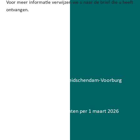
Voor meer informatie verwijzen we u naar de brief die u heeft
ontvangen.
Betaalbatch
augustus 6, 2026
Lees meer
Storing berichtenverkeer Leidschendam-Voorburg
mei 7, 2026
Lees meer
Contactinformatie gemeenten per 1 maart 2026
maart 2, 2026
Lees meer
Meer nieuws