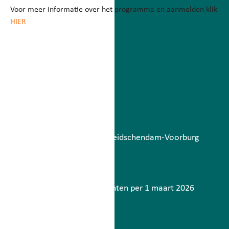
Voor meer informatie over het programma en aanmelden klik
HIER
Betaalbatch
augustus 6, 2026
Lees meer
Storing berichtenverkeer Leidschendam-Voorburg
mei 7, 2026
Lees meer
Contactinformatie gemeenten per 1 maart 2026
maart 2, 2026
Lees meer