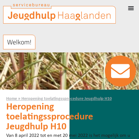
Welkom!
Home
»
Heropening toelatingssprocedure Jeugdhulp H10
Heropening
toelatingssprocedure
Jeugdhulp H10
Van 8 april 2022 tot en met 20 mei 2022 is het mogelijk om u