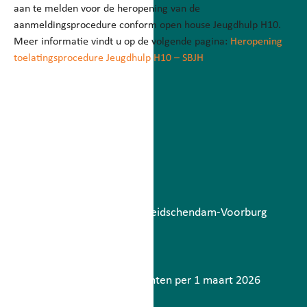
aan te melden voor de heropening van de
aanmeldingsprocedure conform open house Jeugdhulp H10.
Meer informatie vindt u op de volgende pagina:
Heropening
toelatingsprocedure Jeugdhulp H10 – SBJH
Betaalbatch
augustus 6, 2026
Lees meer
Storing berichtenverkeer Leidschendam-Voorburg
mei 7, 2026
Lees meer
Contactinformatie gemeenten per 1 maart 2026
maart 2, 2026