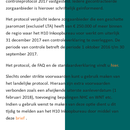
controleprotocol 2017 vastgesteld. Iedere gecontracteerde
zorgaanbieder is hierover schriftelijk geïnformeerd.
Het protocol verplicht iedere zorgaanbieder die een geschatte
jaaromzet (exclusief LTA) heeft van € 250.000 of meer binnen
de regio waar het H10 Inkoopbureau voor werkt om uiterlijk
31 december 2017 een controleverklaring te overleggen. De
periode van controle betreft de periode 1 oktober 2016 t/m 30
september 2017.
Het protocol, de FAQ en de standaardverklaring vindt u
hier.
Slechts onder strikte voorwaarden kunt u gebruik maken van
het landelijke protocol. Hieraan zijn extra voorwaarden
verbonden zoals een afwijkende uiterste aanleverdatum (1
februari 2018), toevoeging bepalingen NHC en WNT etc.
Indien u gebruik wenst te maken van deze optie dient u dit
tijdig te melden aan het H10 Inkoopbureau door middel van
deze
brief
.