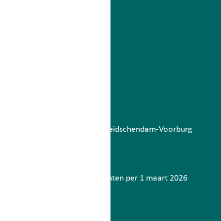
Betaalbatch
augustus 6, 2026
Lees meer
Storing berichtenverkeer Leidschendam-Voorburg
mei 7, 2026
Lees meer
Contactinformatie gemeenten per 1 maart 2026
maart 2, 2026
Lees meer
Meer nieuws