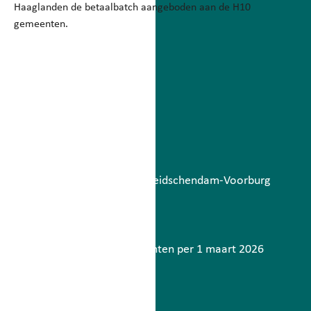
Haaglanden de betaalbatch aangeboden aan de H10
gemeenten.
Betaalbatch
augustus 6, 2026
Lees meer
Storing berichtenverkeer Leidschendam-Voorburg
mei 7, 2026
Lees meer
Contactinformatie gemeenten per 1 maart 2026
maart 2, 2026
Lees meer
Meer nieuws