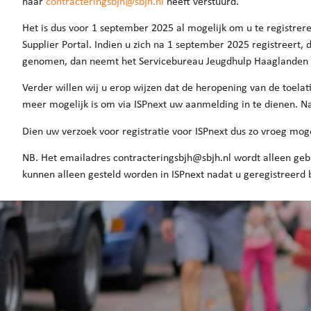
naar
contracteringsbjh@sbjh.nl
heeft verstuurd.
Het is dus voor 1 september 2025 al mogelijk om u te registrere
Supplier Portal. Indien u zich na 1 september 2025 registreert
genomen, dan neemt het Servicebureau Jeugdhulp Haaglanden 
Verder willen wij u erop wijzen dat de heropening van de toela
meer mogelijk is om via ISPnext uw aanmelding in te dienen. N
Dien uw verzoek voor registratie voor ISPnext dus zo vroeg moge
NB. Het emailadres contracteringsbjh@sbjh.nl wordt alleen gebr
kunnen alleen gesteld worden in ISPnext nadat u geregistreerd 