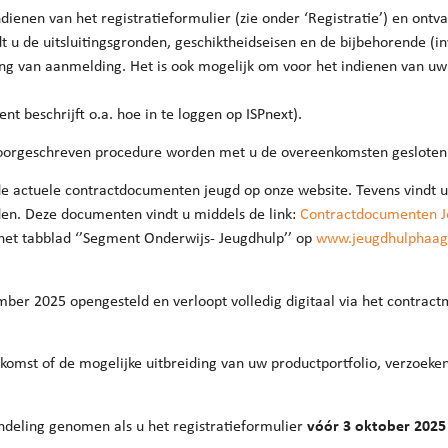
indienen van het registratieformulier (zie onder ‘Registratie’) en ontv
 u de uitsluitingsgronden, geschiktheidseisen en de bijbehorende (in
ng van aanmelding. Het is ook mogelijk om voor het indienen van uw
t beschrijft o.a. hoe in te loggen op ISPnext).
 voorgeschreven procedure worden met u de overeenkomsten geslote
e actuele contractdocumenten jeugd op onze website. Tevens vindt u 
den. Deze documenten vindt u middels de link:
Contractdocumenten Je
 het tabblad ‘’Segment Onderwijs- Jeugdhulp’’ op
www.jeugdhulphaag
mber 2025 opengesteld en verloopt volledig digitaal via het contra
mst of de mogelijke uitbreiding van uw productportfolio, verzoeken
andeling genomen als u het registratieformulier
vóór 3 oktober 2025