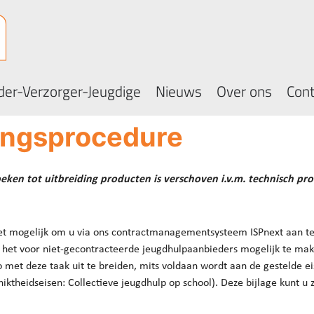
er-Verzorger-Jeugdige
Nieuws
Over ons
Cont
ingsprocedure
oeken tot uitbreiding producten is verschoven i.v.m. technisch pr
het mogelijk om u via ons contractmanagementsysteem ISPnext aan 
het voor niet-gecontracteerde jeugdhulpaanbieders mogelijk te mak
met deze taak uit te breiden, mits voldaan wordt aan de gestelde ei
heidseisen: Collectieve jeugdhulp op school). Deze bijlage kunt u zo