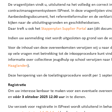
De vragenlijsten vindt u, uitsluitend na het volledig en correct 
contractmanagementsysteem ISPnext. In deze vragenlijsten vindt
Aanbestedingsdocument, het referentieformulier en de verklari
kijken naar de uitsluitingsgronden en geschiktheidseisen.
Daar treft u ook het
Stappenplan Supplier Portal
aan (dit documen
Indien uw aanmelding niet wordt uitgesloten op grond van de
Voor de inhoud van deze overeenkomsten verwijzen wij u naar d
op vele vragen met betrekking tot de inkoopprocedure kunt vin
informatie over collectieve jeugdhulp op school verwijzen naar
Haaglanden
).
Deze heropening van de toelatingsprocedure wordt per 1 septe
Registratie
Om uw interesse kenbaar te maken voor een eventuele overeenko
en
vóór 3 oktober 2025 12.00 uur
in te dienen.
Uw verzoek voor registratie in ISPnext wordt uitsluitend in beh