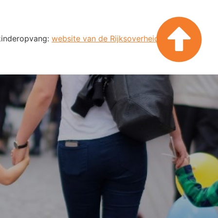
 kinderopvang:
website van de Rijksoverheid
.