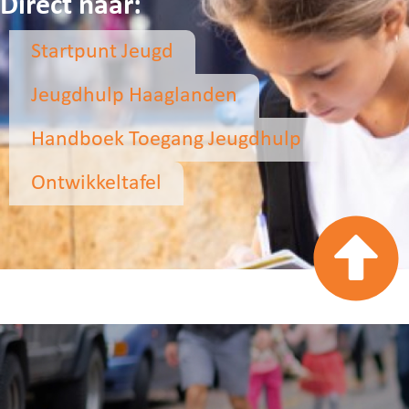
Direct naar:
Startpunt Jeugd
Jeugdhulp Haaglanden
Handboek Toegang Jeugdhulp
Ontwikkeltafel