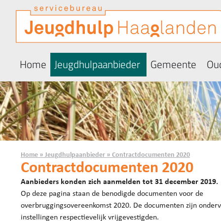
Home
Jeugdhulpaanbieder
Gemeente
Oud
Home
»
Jeugdhulpaanbieder
»
Contractdocumenten 2020
Contractdocumenten 2020
Aanbieders konden zich aanmelden tot 31 december 2019.
Op deze pagina staan de benodigde documenten voor de
overbruggingsovereenkomst 2020. De documenten zijn onderv
instellingen respectievelijk vrijgevestigden.