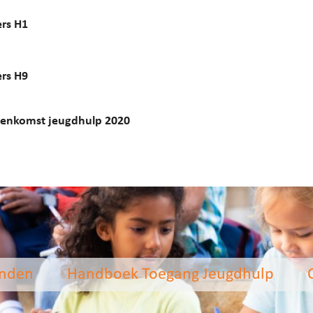
rs H1
rs H9
eenkomst jeugdhulp 2020
anden
Handboek Toegang Jeugdhulp