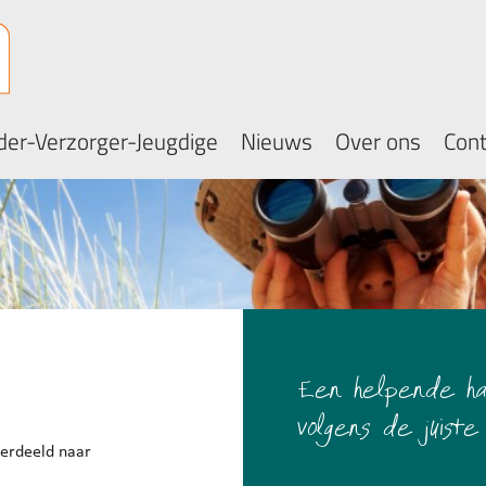
er-Verzorger-Jeugdige
Nieuws
Over ons
Cont
Een helpende h
volgens de juist
erdeeld naar