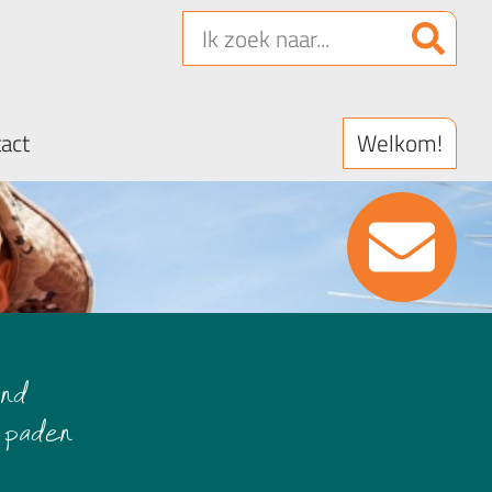
Welkom!
act
and
e paden